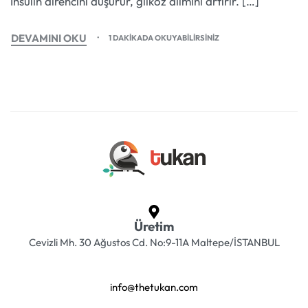
İnsülin direncini düşürür, glikoz alımını artırır. […]
DEVAMINI OKU
1 DAKIKADA OKUYABILIRSINIZ
Üretim
Cevizli Mh. 30 Ağustos Cd. No:9-11A Maltepe/İSTANBUL
info@thetukan.com