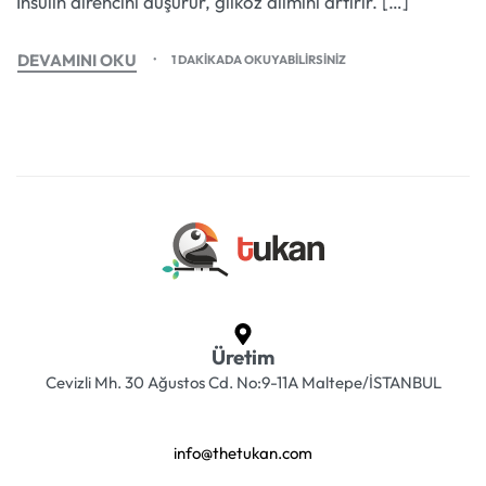
İnsülin direncini düşürür, glikoz alımını artırır. […]
DEVAMINI OKU
1 DAKIKADA OKUYABILIRSINIZ
Üretim
Cevizli Mh. 30 Ağustos Cd. No:9-11A Maltepe/İSTANBUL
info@thetukan.com