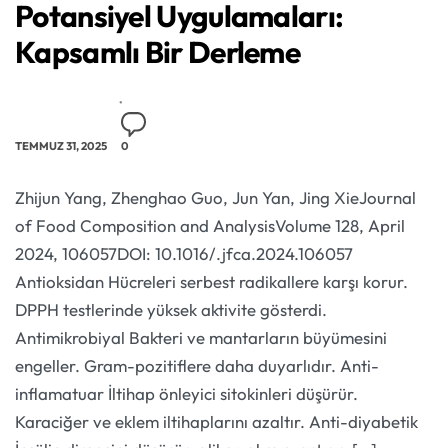
Potansiyel Uygulamaları:
Kapsamlı Bir Derleme
TEMMUZ 31, 2025
0
Zhijun Yang, Zhenghao Guo, Jun Yan, Jing XieJournal
of Food Composition and AnalysisVolume 128, April
2024, 106057DOI: 10.1016/.jfca.2024.106057
Antioksidan Hücreleri serbest radikallere karşı korur.
DPPH testlerinde yüksek aktivite gösterdi.
Antimikrobiyal Bakteri ve mantarların büyümesini
engeller. Gram-pozitiflere daha duyarlıdır. Anti-
inflamatuar İltihap önleyici sitokinleri düşürür.
Karaciğer ve eklem iltihaplarını azaltır. Anti-diyabetik