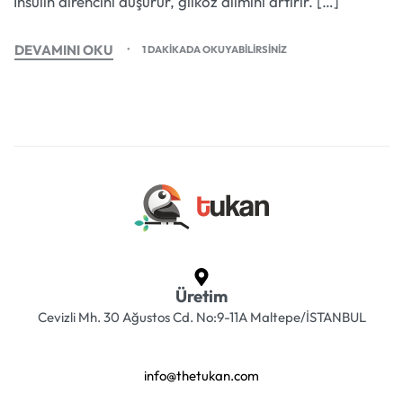
İnsülin direncini düşürür, glikoz alımını artırır. […]
DEVAMINI OKU
1 DAKIKADA OKUYABILIRSINIZ
Üretim
Cevizli Mh. 30 Ağustos Cd. No:9-11A Maltepe/İSTANBUL
info@thetukan.com