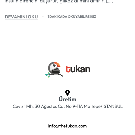
İnsülin direncini düşürür, glikoz alımını artırır. […]
DEVAMINI OKU
1 DAKIKADA OKUYABILIRSINIZ
Üretim
Cevizli Mh. 30 Ağustos Cd. No:9-11A Maltepe/İSTANBUL
info@thetukan.com