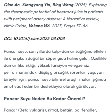
Qian An
,
Xiangyang Yin
,
Bing Wang
(2025). Exploring
the therapeutic potential of beetroot juice in patients
with peripheral artery disease: A Narrative review,
Nitric Oxide,
Volume 156
, 2025, Pages 57–66.
DOI: 10.1016/j.niox.2025.03.003
Pancar suyu, son yıllarda kalp-damar sağlığına etkileri
ile öne çıkan doğal bir süper gıda haline geldi. Özellikle
damar tıkanıklığı, yüksek tansiyon ve egzersiz
performansındaki düşüş gibi sağlık sorunları yaşayan
bireyler için, pancar suyu bilimsel araştırmalar ışığında
umut vaat eden bir destekleyici olarak görülüyor.
Pancar Suyu Neden Bu Kadar Önemli?
Pancar (Beta vulgaris), nitrat, betain, polifenoller,