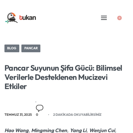
0
BLOG
PANCAR
Pancar Suyunun Şifa Gücü: Bilimsel
Verilerle Desteklenen Mucizevi
Etkiler
TEMMUZ 31, 2025
0
2 DAKIKADA OKUYABILIRSINIZ
Hao Wang
,
Mingming Chen
,
Yang Li
,
Wenjun Cui
,